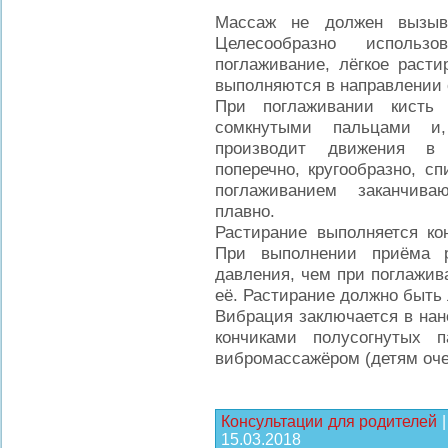
Массаж не должен вызыв
Целесообразно использ
поглаживание, лёгкое раст
выполняются в направлении о
При поглаживании кисть
сомкнутыми пальцами и
производит движения в 
поперечно, кругообразно, с
поглаживанием заканчива
плавно.
Растирание выполняется ко
При выполнении приёма р
давления, чем при поглажива
её. Растирание должно быть 
Вибрация заключается в на
кончиками полусогнутых 
вибромассажёром (детям очен
Консультации для родителей
15.03.2018