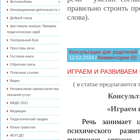
Фотоальбомы
правильно строить пр
Инновационная деятельность
слова).
Добрый город
фестиваль-конкурс Ярмарка
педагогических идей
Театральный Бум
Просторы речи
Консультации для родителей
Гостевая книга
12.02.2024
|
Комментарии (0)
Обратная связь
ИГРАЕМ И РАЗВИВАЕМ
Полезные ссылки
Видео
( в статье предлагаются
Независимая оценка качества
Консульт
оказания услуг
МКДО 2021
«Играем и
Медиация
Педагогический тандем
Речь занимает 
Юные грамотеи
психического разви
ФОП ДО
внутренне связано