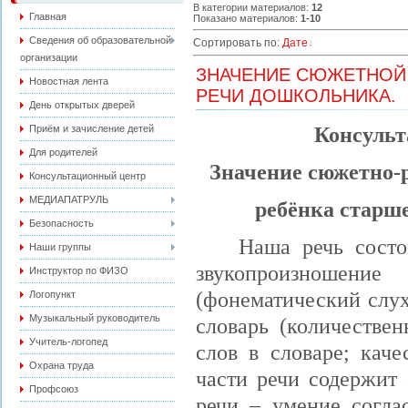
В категории материалов
:
12
Главная
Показано материалов
:
1-10
Сведения об образовательной
Сортировать по
:
Дате
организации
ЗНАЧЕНИЕ СЮЖЕТНОЙ
Новостная лента
РЕЧИ ДОШКОЛЬНИКА.
День открытых дверей
Консульт
Приём и зачисление детей
Для родителей
Значение сюжетно-р
Консультационный центр
МЕДИАПАТРУЛЬ
ребёнка старше
Безопасность
Наша речь состо
Наши группы
звукопроизношение
Инструктор по ФИЗО
(фонематический слух
Логопункт
Музыкальный руководитель
словарь (количестве
Учитель-логопед
слов в словаре; кач
Охрана труда
части речи содержит 
Профсоюз
речи – умение согла