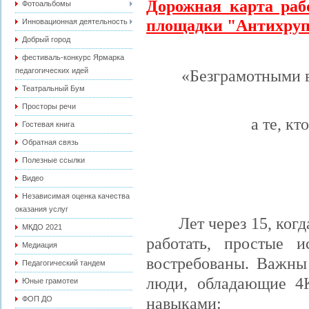
Дорожная карта ра
Фотоальбомы
площадки "Антихрупк
Инновационная деятельность
Добрый город
фестиваль-конкурс Ярмарка
педагогических идей
«Безграмотными в 
Театральный Бум
Просторы речи
а те, кт
Гостевая книга
Обратная связь
Полезные ссылки
Видео
Независимая оценка качества
оказания услуг
Лет через 15, ко
МКДО 2021
работать, простые 
Медиация
востребованы. Важны
Педагогический тандем
люди, обладающие 4
Юные грамотеи
навыками:
ФОП ДО