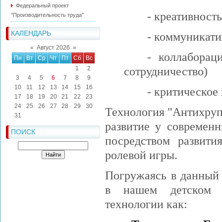
Федеральный проект
- креативност
"Производительность труда"
КАЛЕНДАРЬ
- коммуникати
«
Август 2026
»
- коллаборац
Пн
Вт
Ср
Чт
Пт
Сб
Вс
сотрудничество)
1
2
3
4
5
6
7
8
9
10
11
12
13
14
15
16
- критическое
17
18
19
20
21
22
23
24
25
26
27
28
29
30
Технология "Антихруп
31
развитие у современ
ПОИСК
посредством развити
ролевой игры.
Погружаясь в данны
в нашем детском 
технологии как: