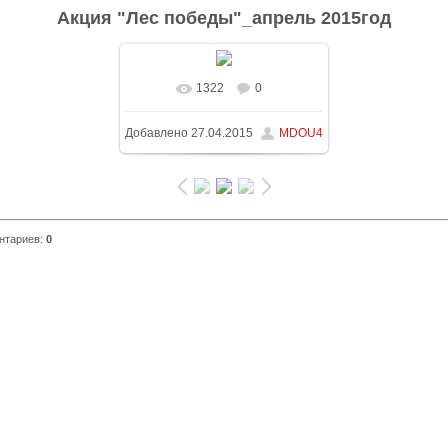
Акция "Лес победы"_апрель 2015год
1322
0
В реальном размере
Добавлено
27.04.2015
MDOU4
1600x1200
/ 583.8Kb
нтариев
:
0