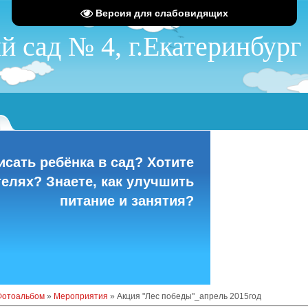
Версия для слабовидящих
сад № 4, г.Екатеринбург
S
исать ребёнка в сад? Хотите
телях? Знаете, как улучшить
питание и занятия?
Фотоальбом
»
Мероприятия
» Акция "Лес победы"_апрель 2015год