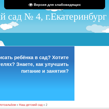
Версия для слабовидящих
сад № 4, г.Екатеринбург
S
исать ребёнка в сад? Хотите
телях? Знаете, как улучшить
питание и занятия?
Фотоальбом
»
Наш детский сад
» 2