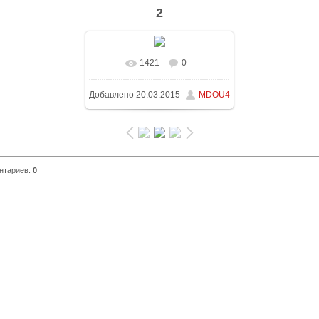
2
1421
0
В реальном размере
Добавлено
20.03.2015
MDOU4
1600x1200
/ 183.3Kb
нтариев
:
0