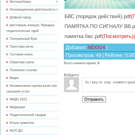
Фотоальбомы
Инновационная деятельность
БВС (порядок действий).pdf
(
Добрый город
фестиваль-конкурс Ярмарка
ПАМЯТКА ПО СИГНАЛУ ВВ.p
педагогических идей
памятка бвс.pdf
(Посмотреть)
Театральный Бум
Просторы речи
Добавил
:
MDOU4
|
Гостевая книга
Просмотров
:
49
|
Рейтинг
:
0.0
/
Обратная связь
Всего комментариев
:
0
Полезные ссылки
Войдите:
Видео
Независимая оценка качества
оказания услуг
Отправить
МКДО 2021
Медиация
Педагогический тандем
Юные грамотеи
ФОП ДО