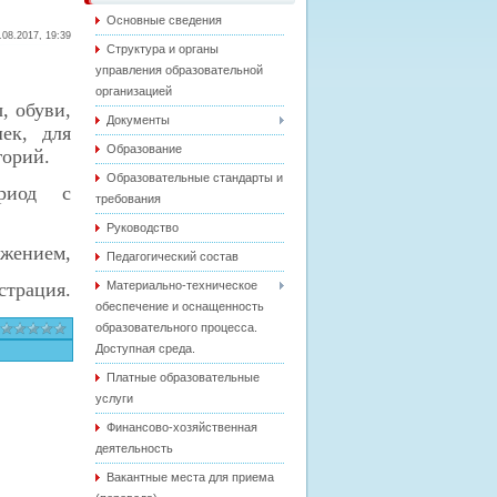
Основные сведения
.08.2017, 19:39
Структура и органы
управления образовательной
организацией
, обуви,
Документы
ек, для
Образование
горий.
Образовательные стандарты и
ериод с
требования
Руководство
ажением,
Педагогический состав
страция.
Материально-техническое
обеспечение и оснащенность
образовательного процесса.
Доступная среда.
Платные образовательные
услуги
Финансово-хозяйственная
деятельность
Вакантные места для приема