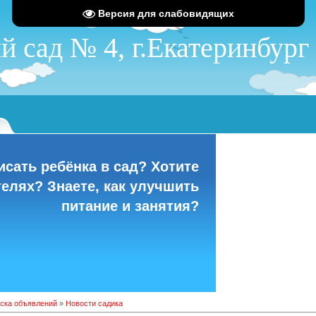
Версия для слабовидящих
сад № 4, г.Екатеринбург
S
исать ребёнка в сад? Хотите
телях? Знаете, как улучшить
питание и занятия?
ска объявлений
»
Новости садика