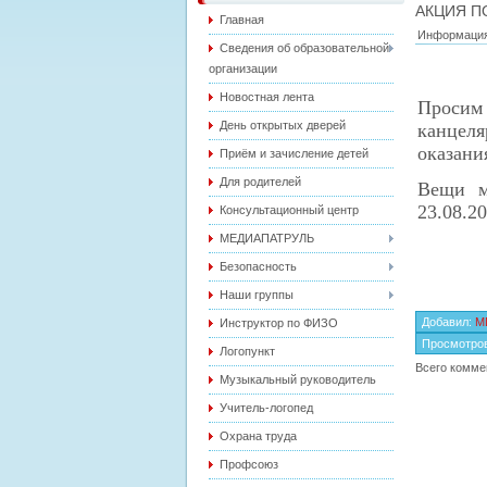
АКЦИЯ 
Главная
Информация
Сведения об образовательной
организации
Новостная лента
Просим 
День открытых дверей
канцел
оказани
Приём и зачисление детей
Для родителей
Вещи м
23.08.20
Консультационный центр
МЕДИАПАТРУЛЬ
Безопасность
Наши группы
Добавил
:
M
Инструктор по ФИЗО
Просмотро
Логопункт
Всего комме
Музыкальный руководитель
Учитель-логопед
Охрана труда
Профсоюз