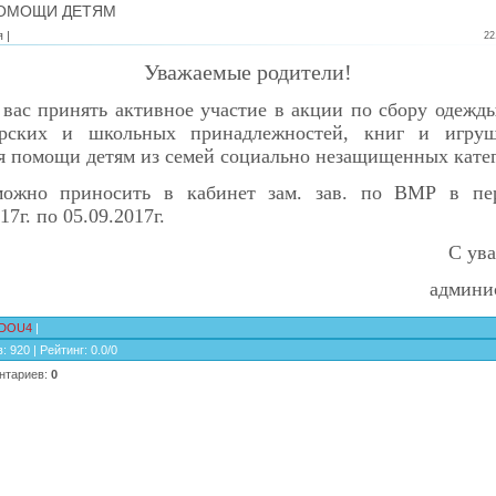
ПОМОЩИ ДЕТЯМ
 |
22
Уважаемые родители!
вас принять активное участие в акции по сбору одежды
ярских и школьных принадлежностей, книг и игруш
я помощи детям из семей социально незащищенных кате
ожно приносить в кабинет зам. зав. по ВМР в п
17г. по 05.09.2017г.
С ув
админи
DOU4
|
в
:
920
|
Рейтинг
:
0.0
/
0
нтариев
:
0