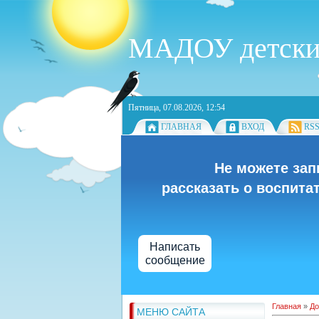
МАДОУ детский 
Пятница, 07.08.2026, 12:54
ГЛАВНАЯ
ВХОД
RS
Не можете зап
рассказать о воспита
Написать
сообщение
Главная
»
До
МЕНЮ САЙТА