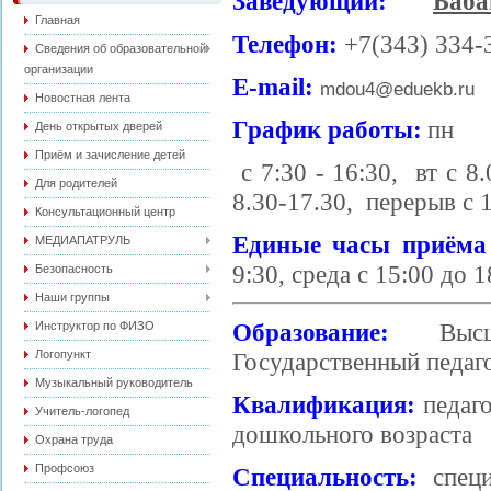
Заведующий:
Баба
Главная
Телефон:
+7(343) 334-
Сведения об образовательной
организации
E-mail:
mdou4@eduekb.ru
Новостная лента
График работы:
пн
День открытых дверей
Приём и зачисление детей
с 7:30 - 16:30, вт с 8.
Для родителей
8.30-17.30, перерыв с 1
Консультационный центр
Единые часы приёма
МЕДИАПАТРУЛЬ
9:30, среда с 15:00 до 1
Безопасность
Наши группы
Образование:
Выс
Инструктор по ФИЗО
Логопункт
Государственный педаго
Музыкальный руководитель
Квалификация:
педаг
Учитель-логопед
дошкольного возраста
Охрана труда
Профсоюз
Специальность:
спец