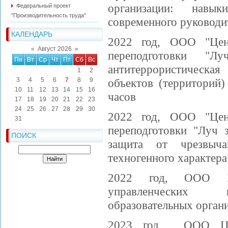
организации: навы
Федеральный проект
"Производительность труда"
современного руководит
КАЛЕНДАРЬ
2022 год, ООО "Цен
«
Август 2026
»
переподготовки "Л
Пн
Вт
Ср
Чт
Пт
Сб
Вс
антитеррорист
1
2
3
4
5
6
7
8
9
объектов (территорий)
10
11
12
13
14
15
16
часов
17
18
19
20
21
22
23
24
25
26
27
28
29
30
2022 год, ООО "Цен
31
переподготовки "Луч 
ПОИСК
защита от чрезвыч
техногенного характера
2022 год, ООО ЦД
управленческих к
образовательных органи
2023 год, ООО ЦДП