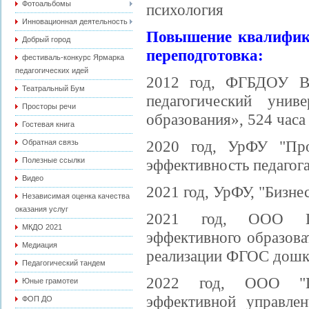
Фотоальбомы
психология
Инновационная деятельность
Повышение квалифика
Добрый город
переподготовка:
фестиваль-конкурс Ярмарка
педагогических идей
2012 год, ФГБДОУ ВП
Театральный Бум
педагогический унив
Просторы речи
образования», 524 часа
Гостевая книга
2020 год, УрФУ "Про
Обратная связь
Полезные ссылки
эффективность педагога
Видео
2021 год, УрФУ, "Бизне
Независимая оценка качества
оказания услуг
2021 год, ООО ЦД
МКДО 2021
эффективного образова
Медиация
реализации ФГОС дошко
Педагогический тандем
2022 год, ООО "Ц
Юные грамотеи
эффективной управлен
ФОП ДО